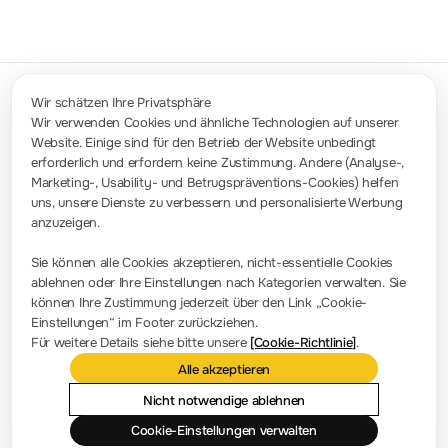
Wir schätzen Ihre Privatsphäre
Wir verwenden Cookies und ähnliche Technologien auf unserer
Website. Einige sind für den Betrieb der Website unbedingt
Kontakt
erforderlich und erfordern keine Zustimmung. Andere (Analyse-,
info-europe@rigol.com ; service.eu@rigol.com
+49 (0)8105 - 27292-0
Marketing-, Usability- und Betrugspräventions-Cookies) helfen
uns, unsere Dienste zu verbessern und personalisierte Werbung
anzuzeigen.
Pressezimmer
Sie können alle Cookies akzeptieren, nicht-essentielle Cookies
Firmennachrichten
ablehnen oder Ihre Einstellungen nach Kategorien verwalten. Sie
können Ihre Zustimmung jederzeit über den Link „Cookie-
Firmenvorstellung
Einstellungen“ im Footer zurückziehen.
Für weitere Details siehe bitte unsere
[Cookie-Richtlinie]
.
Standort und Einrichtungen
Alle akzeptieren
Händlerabfrage
Meilensteine
Nicht notwendige ablehnen
Cookie-Einstellungen verwalten
Kontaktieren Sie uns