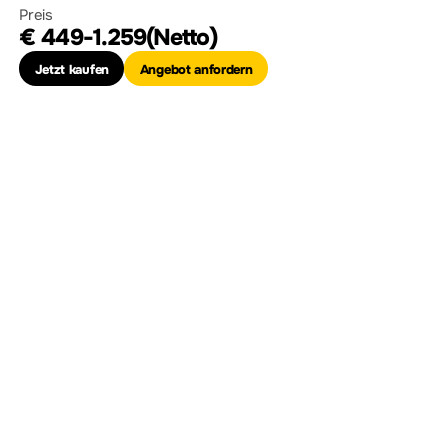
Preis
€ 449-1.259(Netto)
Jetzt kaufen
Angebot anfordern
Hochspannungs-
Differenzialsonde
Modell
Beschreibung
PHA2150
200MHz, 1500V High Voltage Differential Probe