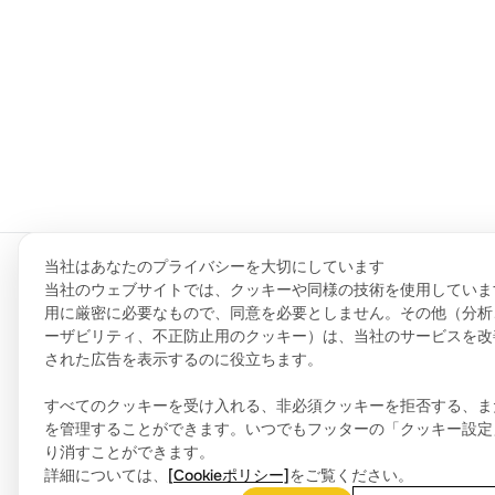
当社はあなたのプライバシーを大切にしています
当社のウェブサイトでは、クッキーや同様の技術を使用していま
用に厳密に必要なもので、同意を必要としません。その他（分析
記者
ーザビリティ、不正防止用のクッキー）は、当社のサービスを改
お問い合わせ
された広告を表示するのに役立ちます。
会社
info.jp@rigol.com ; service.jp@rigol.com
すべてのクッキーを受け入れる、非必須クッキーを拒否する、ま
0120－075－088
を管理することができます。いつでもフッターの「クッキー設定
フォローする
り消すことができます。
詳細については、
[Cookieポリシー]
をご覧ください。