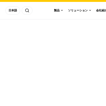
地域／国
ソリュー
日本語
製品
ソリューション
会社紹
デジタルオ
Asia
Pacific
通信
Europe
検索
Americas
Africa And
MiddleEast
RFシグナ
タ
モジュール
1998
1999
2000
200