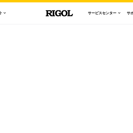
ション
会社紹介
サービス
介
サービスセンター
サ
すべて表示
すべて表示
シロスコープ
任意波形/ファンクショ
ン・ジ
所在地と設備
保証期間確認
ディーラー検索
自動車エレクトロニ
RIGOL-Care
ル・ジェネレー
プログラマブル直流電源
リゴルの節目
型計測器
プローブ
2
2004
2006
2007
2009
2011
2014
2015
2018
1998