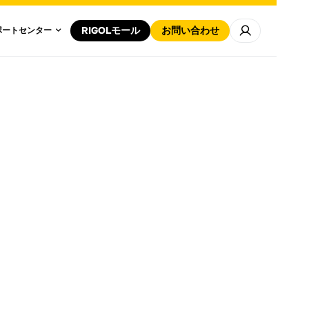
センター
サポートセンター
RIGOLモール
お問い合わせ
ポートセンター
すべて表示
すべて表示
スペクトラム・アナライ
ザ
マニュアルのダウンロード
保証條款
沿革
ソフトウェ
クス
電力電子
製品の認証コード登録
プログラマブル直流電子
負荷
2020
2021
2022
2024