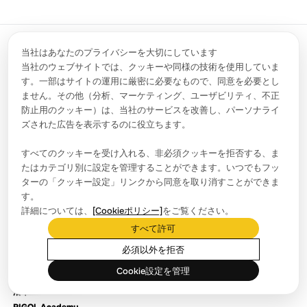
当社はあなたのプライバシーを大切にしています
当社のウェブサイトでは、クッキーや同様の技術を使用していま
す。一部はサイトの運用に厳密に必要なもので、同意を必要とし
お問い合わせ
info.jp@rigol.com ; service.jp@rigol.com
ません。その他（分析、マーケティング、ユーザビリティ、不正
0120－075－088
防止用のクッキー）は、当社のサービスを改善し、パーソナライ
フォローする
ズされた広告を表示するのに役立ちます。
すべてのクッキーを受け入れる、非必須クッキーを拒否する、ま
たはカテゴリ別に設定を管理することができます。いつでもフッ
ターの「クッキー設定」リンクから同意を取り消すことができま
記者会場
す。
会社のニュース
詳細については、
[Cookieポリシー]
をご覧ください。
すべて許可
会社紹介
必須以外を拒否
所在地と設備
Cookie設定を管理
ディーラー検索
沿革