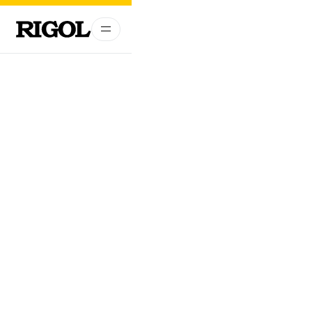
RIGOL DNA5000/6000 시
리즈 벡터 네트워크 분석기
(VNA) 출시