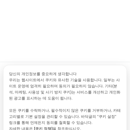
션
을 지속적으로 제공하겠습니다. 장비 도입 상담 및 데모 요청은 언제
든지 문의해주시기 바랍니다.
테스트링 홈페이지
기술 상담 요청하기
당신의 개인정보를 중요하게 생각합니다
우리는 웹사이트에서 쿠키와 유사한 기술을 사용합니다. 일부는 사
이트 운영에 엄격히 필요하며 동의가 필요하지 않습니다. 기타(분
문의하기
info.kr@rigol.com ; service.kr@rigol.com
석, 마케팅, 사용성 및 사기 방지 쿠키)는 서비스를 개선하고 개인화
02-6953-4466
된 광고를 표시하는 데 도움이 됩니다.
팔로우
모든 쿠키를 수락하거나, 필수적이지 않은 쿠키를 거부하거나, 카테
고리별로 기본 설정을 관리할 수 있습니다. 바닥글의 "쿠키 설정"
링크를 통해 언제든지 동의를 철회할 수 있습니다.
자세한 내용은
[쿠키 정책]
을 참조하십시오.