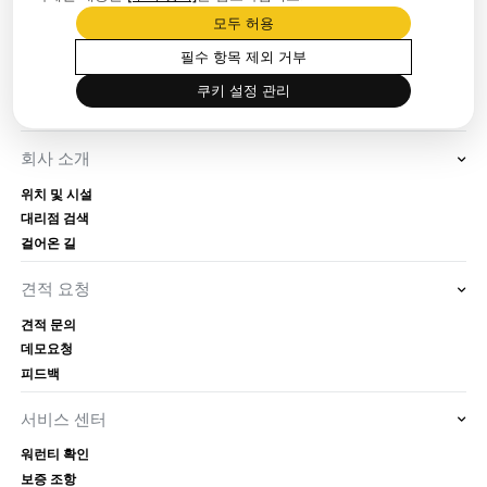
보도자료실
모두 허용
회사 뉴스
필수 항목 제외 거부
블로그
프로모션
쿠키 설정 관리
이벤트
회사 소개
위치 및 시설
대리점 검색
걸어온 길
견적 요청
견적 문의
데모요청
피드백
서비스 센터
워런티 확인
보증 조항