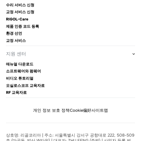
수리 서비스 신청
교정 서비스 신청
RIGOL-Care
제품 인증 코드 등록
환경 선언
교정 서비스
지원 센터
매뉴얼 다운로드
소프트웨어와 펌웨어
비디오 튜토리얼
오실로스코프 교육자료
RF 교육자료
개인 정보 보호 정책
Cookie偏好
사이트맵
상호명: 리골코리아 | 주소: 서울특별시 강서구 공항대로 222, 508-509
호 (마곡동, 발산 W타워) | 대표자: ZHU FENG (주펑) | 사업자 등록 번