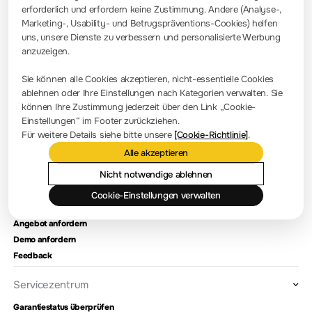
erforderlich und erfordern keine Zustimmung. Andere (Analyse-,
info-europe@rigol.com ; service.eu@rigol.com
+49 (0)8105 - 27292-0
Marketing-, Usability- und Betrugspräventions-Cookies) helfen
uns, unsere Dienste zu verbessern und personalisierte Werbung
anzuzeigen.
Pressezimmer
Sie können alle Cookies akzeptieren, nicht-essentielle Cookies
Firmennachrichten
ablehnen oder Ihre Einstellungen nach Kategorien verwalten. Sie
können Ihre Zustimmung jederzeit über den Link „Cookie-
Firmenvorstellung
Einstellungen“ im Footer zurückziehen.
Für weitere Details siehe bitte unsere
[Cookie-Richtlinie]
.
Standort und Einrichtungen
Alle akzeptieren
Händlerabfrage
Meilensteine
Nicht notwendige ablehnen
Cookie-Einstellungen verwalten
Kontaktieren Sie uns
Angebot anfordern
Demo anfordern
Feedback
Servicezentrum
Garantiestatus überprüfen