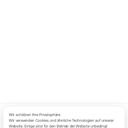
Das neue Netzteil hat eine tausendfache
Verbesserung der Standard-Funktion für
beliebige Wellen erreicht. Die Verweilzeit der
Wellenform beträgt nur 1 ms. Es verfügt
über mehrere integrierte
Ausgabetemplates, die verschiedene
Spannungs-, Strom-, Verweilzeit-,
Wiederholungsanzahl- und
Datenpunktanzahlbereiche abdecken. Sie
können die Ausgabesequenz frei
bearbeiten, um eine detailliertere beliebige
Welle zu erzielen.
Wir schätzen Ihre Privatsphäre
Wir verwenden Cookies und ähnliche Technologien auf unserer
Website. Einige sind für den Betrieb der Website unbedingt
Kontakt