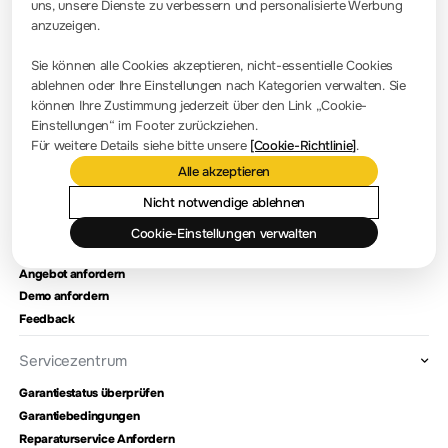
uns, unsere Dienste zu verbessern und personalisierte Werbung
anzuzeigen.
Pressezimmer
Sie können alle Cookies akzeptieren, nicht-essentielle Cookies
Firmennachrichten
ablehnen oder Ihre Einstellungen nach Kategorien verwalten. Sie
können Ihre Zustimmung jederzeit über den Link „Cookie-
Firmenvorstellung
Einstellungen“ im Footer zurückziehen.
Für weitere Details siehe bitte unsere
[Cookie-Richtlinie]
.
Standort und Einrichtungen
Alle akzeptieren
Händlerabfrage
Meilensteine
Nicht notwendige ablehnen
Cookie-Einstellungen verwalten
Kontaktieren Sie uns
Angebot anfordern
Demo anfordern
Feedback
Servicezentrum
Garantiestatus überprüfen
Garantiebedingungen
Reparaturservice Anfordern