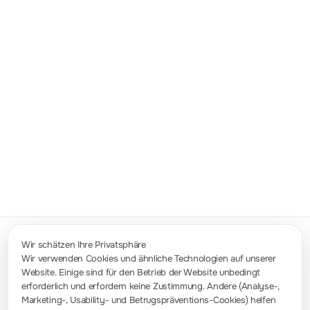
in der Regelung, Veränderung und Verteilung von
elektrischer Energie. Für die Entwicklung, das
Design und die Feineinstellung dieser
Stromversorgungsgeräte sind verschiedene
elektronische Prüfgeräte erforderlich.
Power Quality and Efficiency Analysis Test
MHODHO5000 Series Digital Oscilloscope
Application Guide for Bode Plot Function
Lösung testen
Wir schätzen Ihre Privatsphäre
Wir verwenden Cookies und ähnliche Technologien auf unserer
Website. Einige sind für den Betrieb der Website unbedingt
Kontakt
erforderlich und erfordern keine Zustimmung. Andere (Analyse-,
info-europe@rigol.com ; service.eu@rigol.com
+49 (0)8105 - 27292-0
Marketing-, Usability- und Betrugspräventions-Cookies) helfen