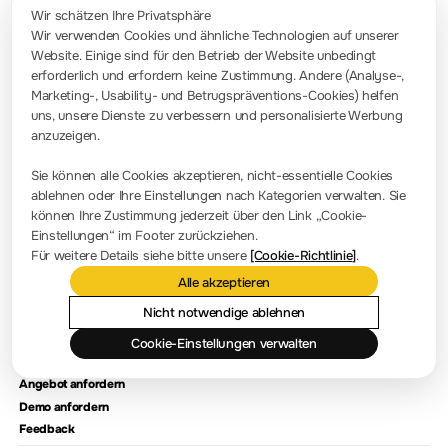
Wir schätzen Ihre Privatsphäre
Wir verwenden Cookies und ähnliche Technologien auf unserer
Website. Einige sind für den Betrieb der Website unbedingt
Kontakt
erforderlich und erfordern keine Zustimmung. Andere (Analyse-,
info-europe@rigol.com ; service.eu@rigol.com
+49 (0)8105 - 27292-0
Marketing-, Usability- und Betrugspräventions-Cookies) helfen
uns, unsere Dienste zu verbessern und personalisierte Werbung
anzuzeigen.
Pressezimmer
Sie können alle Cookies akzeptieren, nicht-essentielle Cookies
Firmennachrichten
ablehnen oder Ihre Einstellungen nach Kategorien verwalten. Sie
können Ihre Zustimmung jederzeit über den Link „Cookie-
Firmenvorstellung
Einstellungen“ im Footer zurückziehen.
Für weitere Details siehe bitte unsere
[Cookie-Richtlinie]
.
Standort und Einrichtungen
Alle akzeptieren
Händlerabfrage
Meilensteine
Nicht notwendige ablehnen
Cookie-Einstellungen verwalten
Kontaktieren Sie uns
Angebot anfordern
Demo anfordern
Feedback