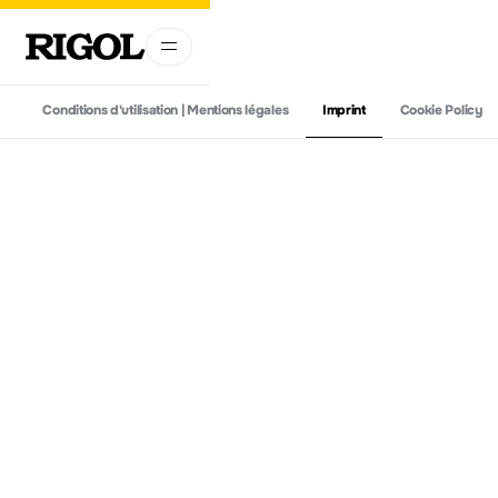
Conditions d'utilisation | Mentions légales
Imprint
Cookie Policy
Imprint
Rigol Technologies EU GmbH
Friedrichshafener Str. 5
82205 Gilching
Deutschland
Tel: +49 (0)8105-27292-21
E-Mail: info@rigolshop.eu