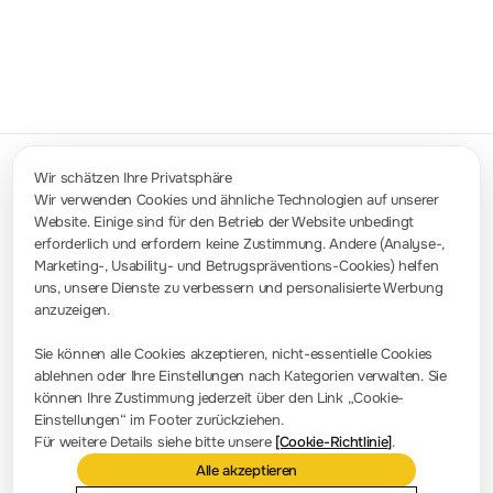
Wir schätzen Ihre Privatsphäre
Wir verwenden Cookies und ähnliche Technologien auf unserer
Website. Einige sind für den Betrieb der Website unbedingt
Kontakt
erforderlich und erfordern keine Zustimmung. Andere (Analyse-,
info-europe@rigol.com ; service.eu@rigol.com
+49 (0)8105 - 27292-0
Marketing-, Usability- und Betrugspräventions-Cookies) helfen
uns, unsere Dienste zu verbessern und personalisierte Werbung
anzuzeigen.
Pressezimmer
Sie können alle Cookies akzeptieren, nicht-essentielle Cookies
Firmennachrichten
ablehnen oder Ihre Einstellungen nach Kategorien verwalten. Sie
können Ihre Zustimmung jederzeit über den Link „Cookie-
Firmenvorstellung
Einstellungen“ im Footer zurückziehen.
Für weitere Details siehe bitte unsere
[Cookie-Richtlinie]
.
Standort und Einrichtungen
Alle akzeptieren
Händlerabfrage