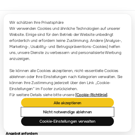
Wir schätzen Ihre Privatsphäre
Wir verwenden Cookies und ähnliche Technologien auf unserer
Website. Einige sind für den Betrieb der Website unbedingt
Kontakt
erforderlich und erfordern keine Zustimmung. Andere (Analyse-,
info-europe@rigol.com ; service.eu@rigol.com
+49 (0)8105 - 27292-0
Marketing-, Usability- und Betrugspräventions-Cookies) helfen
uns, unsere Dienste zu verbessern und personalisierte Werbung
anzuzeigen.
Pressezimmer
Sie können alle Cookies akzeptieren, nicht-essentielle Cookies
Firmennachrichten
ablehnen oder Ihre Einstellungen nach Kategorien verwalten. Sie
können Ihre Zustimmung jederzeit über den Link „Cookie-
Firmenvorstellung
Einstellungen“ im Footer zurückziehen.
Für weitere Details siehe bitte unsere
[Cookie-Richtlinie]
.
Standort und Einrichtungen
Alle akzeptieren
Händlerabfrage
Meilensteine
Nicht notwendige ablehnen
Cookie-Einstellungen verwalten
Kontaktieren Sie uns
Angebot anfordern