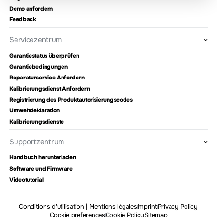
Demo anfordern
Feedback
Servicezentrum
Garantiestatus überprüfen
Garantiebedingungen
Reparaturservice Anfordern
Kalibrierungsdienst Anfordern
Registrierung des Produktautorisierungscodes
Umweltdeklaration
Kalibrierungsdienste
Supportzentrum
Handbuch herunterladen
Software und Firmware
Videotutorial
Conditions d'utilisation | Mentions légales
Imprint
Privacy Policy
Cookie preferences
Cookie Policy
Sitemap