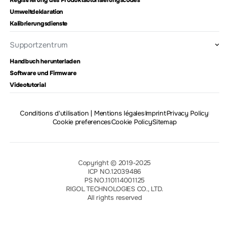
Registrierung des Produktautorisierungscodes
Umweltdeklaration
Kalibrierungsdienste
Supportzentrum
Handbuch herunterladen
Software und Firmware
Videotutorial
Conditions d'utilisation | Mentions légales
Imprint
Privacy Policy
Cookie preferences
Cookie Policy
Sitemap
Copyright © 2019-2025
ICP NO.12039486
PS NO.110114001125
RIGOL TECHNOLOGIES CO., LTD.
All rights reserved