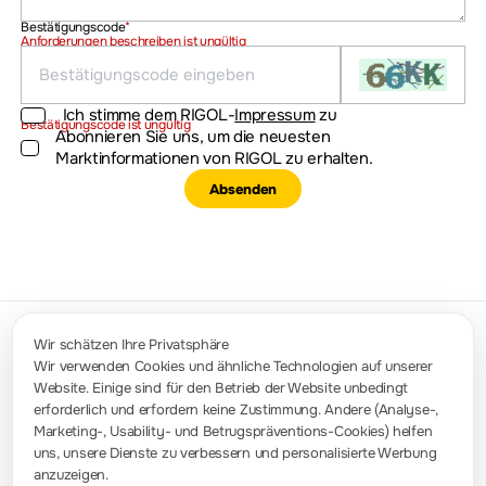
Bestätigungscode
*
Anforderungen beschreiben ist ungültig
Ich stimme dem RIGOL-
Impressum
zu
Bestätigungscode ist ungültig
Abonnieren Sie uns, um die neuesten
Marktinformationen von RIGOL zu erhalten.
Absenden
Wir schätzen Ihre Privatsphäre
Wir verwenden Cookies und ähnliche Technologien auf unserer
Website. Einige sind für den Betrieb der Website unbedingt
Kontakt
erforderlich und erfordern keine Zustimmung. Andere (Analyse-,
info-europe@rigol.com ; service.eu@rigol.com
+49 (0)8105 - 27292-0
Marketing-, Usability- und Betrugspräventions-Cookies) helfen
uns, unsere Dienste zu verbessern und personalisierte Werbung
anzuzeigen.