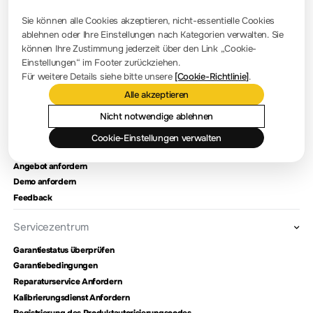
Pressezimmer
Sie können alle Cookies akzeptieren, nicht-essentielle Cookies
Firmennachrichten
ablehnen oder Ihre Einstellungen nach Kategorien verwalten. Sie
können Ihre Zustimmung jederzeit über den Link „Cookie-
Firmenvorstellung
Einstellungen“ im Footer zurückziehen.
Für weitere Details siehe bitte unsere
[Cookie-Richtlinie]
.
Standort und Einrichtungen
Alle akzeptieren
Händlerabfrage
Meilensteine
Nicht notwendige ablehnen
Cookie-Einstellungen verwalten
Kontaktieren Sie uns
Angebot anfordern
Demo anfordern
Feedback
Servicezentrum
Garantiestatus überprüfen
Garantiebedingungen
Reparaturservice Anfordern
Kalibrierungsdienst Anfordern