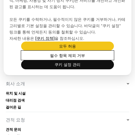
석, 마케팅, 사용성 및 사기 방지 쿠키)는 서비스를 개선하고 개인화
02-6953-4466
된 광고를 표시하는 데 도움이 됩니다.
팔로우
모든 쿠키를 수락하거나, 필수적이지 않은 쿠키를 거부하거나, 카테
고리별로 기본 설정을 관리할 수 있습니다. 바닥글의 "쿠키 설정"
링크를 통해 언제든지 동의를 철회할 수 있습니다.
자세한 내용은
[쿠키 정책]
을 참조하십시오.
보도자료실
모두 허용
회사 뉴스
필수 항목 제외 거부
블로그
프로모션
쿠키 설정 관리
이벤트
회사 소개
위치 및 시설
대리점 검색
걸어온 길
견적 요청
견적 문의