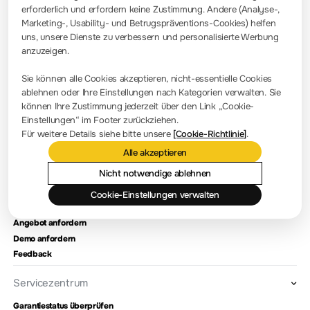
erforderlich und erfordern keine Zustimmung. Andere (Analyse-,
info-europe@rigol.com ; service.eu@rigol.com
+49 (0)8105 - 27292-0
Marketing-, Usability- und Betrugspräventions-Cookies) helfen
uns, unsere Dienste zu verbessern und personalisierte Werbung
anzuzeigen.
Pressezimmer
Sie können alle Cookies akzeptieren, nicht-essentielle Cookies
Firmennachrichten
ablehnen oder Ihre Einstellungen nach Kategorien verwalten. Sie
können Ihre Zustimmung jederzeit über den Link „Cookie-
Firmenvorstellung
Einstellungen“ im Footer zurückziehen.
Für weitere Details siehe bitte unsere
[Cookie-Richtlinie]
.
Standort und Einrichtungen
Alle akzeptieren
Händlerabfrage
Meilensteine
Nicht notwendige ablehnen
Cookie-Einstellungen verwalten
Kontaktieren Sie uns
Angebot anfordern
Demo anfordern
Feedback
Servicezentrum
Garantiestatus überprüfen