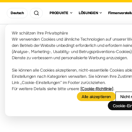
Region / Land
LÖSUNGE
Firm
Deutsch
PRODUKTE
LÖSUNGEN
Firmenvorstell
Oszilloskope
Asia
Pacific
Stando
Kommunik
Wir schätzen Ihre Privatsphäre
Europe
Suchen
Americas
Wir verwenden Cookies und ähnliche Technologien auf unserer Web
Africa And
den Betrieb der Website unbedingt erforderlich und erfordern kei
Press
MiddleEast
Elektronische
(Analyse-, Marketing-, Usability- und Betrugspräventions-Cookies)
Kontakt
Gleichstromlasten
Dienste zu verbessern und personalisierte Werbung anzuzeigen.
Firmenn
info-europe@rigol.com ; service.eu@rigol.com
Sie können alle Cookies akzeptieren, nicht-essentielle Cookies abl
+49 (0)8105 - 27292-0
Einstellungen nach Kategorien verwalten. Sie können Ihre Zustimm
Link „Cookie-Einstellungen“ im Footer zurückziehen.
Spektrumanalysato
Für weitere Details siehe bitte unsere
[Cookie-Richtlinie]
.
Alle akzeptieren
Nicht
Cookie-Ei