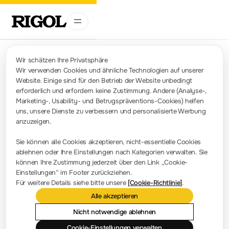
Wir schätzen Ihre Privatsphäre
Wir verwenden Cookies und ähnliche Technologien auf unserer
Website. Einige sind für den Betrieb der Website unbedingt
Kontakt
erforderlich und erfordern keine Zustimmung. Andere (Analyse-,
info-europe@rigol.com ; service.eu@rigol.com
+49 (0)8105 - 27292-0
Marketing-, Usability- und Betrugspräventions-Cookies) helfen
uns, unsere Dienste zu verbessern und personalisierte Werbung
anzuzeigen.
Pressezimmer
Sie können alle Cookies akzeptieren, nicht-essentielle Cookies
Firmennachrichten
ablehnen oder Ihre Einstellungen nach Kategorien verwalten. Sie
können Ihre Zustimmung jederzeit über den Link „Cookie-
Firmenvorstellung
Einstellungen“ im Footer zurückziehen.
Für weitere Details siehe bitte unsere
[Cookie-Richtlinie]
.
Standort und Einrichtungen
Alle akzeptieren
Händlerabfrage
Meilensteine
Nicht notwendige ablehnen
Cookie-Einstellungen verwalten