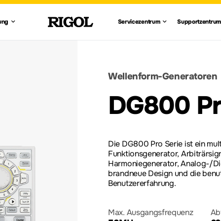
N
envorstellung
Servicezent
Supp
ung
Servicezentrum
Supportzentrum
Alle anzeigen
Alle anzeigen
Wellenform-
Generatoren
rt und Einrichtungen
Garantiestatus überprüf
Händlerabfrage
Handbu
ationstechnik
Automobil-Elektronik
Wellenform-Generatoren
Registrierung des
Multimeter
Produktautorisierungsc
DG800 Pr
ren
Vektor-
Die DG800 Pro Serie ist ein mul
Netzwerkanalysatoren
Funktionsgenerator, Arbiträrsig
Harmoniegenerator, Analog-/Dig
brandneue Design und die benu
Benutzererfahrung.
Max. Ausgangsfrequenz
Ab