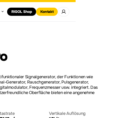
rum
ortzentrum
RIGOL Shop
Kontakt
Alle
Alle anzeigen
HF-Signalgeneratoren
Gl
anzeigen
ve
en
ch herunterladen
Garantiebedingungen
Meilensteine
Software und Firmwa
Leistungselektronik
Datenerfassung
Mo
Umweltdeklaration
odes
o
in
Probes
tifunktionaler Signalgenerator, der Funktionen wie
nal-Generator, Rauschgenerator, Pulsgenerator,
italmodulator, Frequenzmesser usw. integriert. Das
tzerfreundliche Oberfläche bieten eine angenehme
tastrate
Vertikale Auflösung