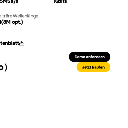
5MSa/s
16bits
biträre Wellenlänge
(8M opt.)
tenblatt
Demo anfordern
to）
Jetzt kaufen