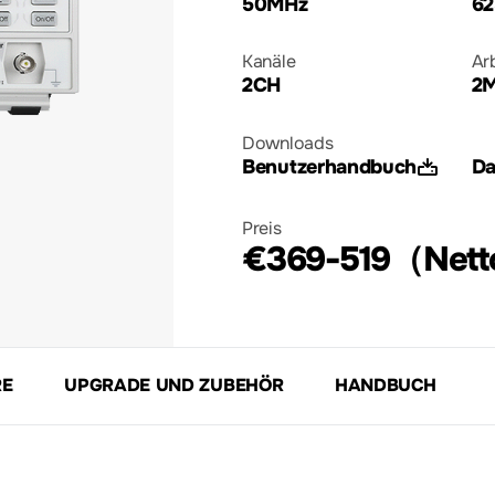
50MHz
62
Kanäle
Ar
2CH
2M
Downloads
Benutzerhandbuch
Da
Preis
€369-519（Net
RE
UPGRADE UND ZUBEHÖR
HANDBUCH