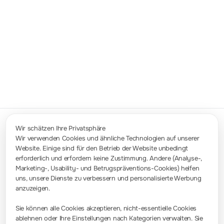
eines 8. Harmonischen-Generators, der
Harmonische mit festgelegten Ordnungen,
Amplituden und Phasen ausgibt. Es wird
normalerweise bei der Prüfung von
Harmonischen-Detektionsgeräten oder
Harmonischen-Filtergeräten eingesetzt.
Wir schätzen Ihre Privatsphäre
Wir verwenden Cookies und ähnliche Technologien auf unserer
Website. Einige sind für den Betrieb der Website unbedingt
Kontakt
erforderlich und erfordern keine Zustimmung. Andere (Analyse-,
info-europe@rigol.com ; service.eu@rigol.com
+49 (0)8105 - 27292-0
Marketing-, Usability- und Betrugspräventions-Cookies) helfen
uns, unsere Dienste zu verbessern und personalisierte Werbung
anzuzeigen.
Pressezimmer
Sie können alle Cookies akzeptieren, nicht-essentielle Cookies
Firmennachrichten
ablehnen oder Ihre Einstellungen nach Kategorien verwalten. Sie