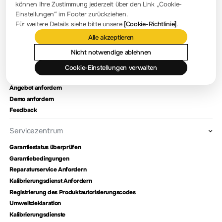
können Ihre Zustimmung jederzeit über den Link „Cookie-
Firmenvorstellung
Einstellungen“ im Footer zurückziehen.
Für weitere Details siehe bitte unsere
[Cookie-Richtlinie]
.
Standort und Einrichtungen
Alle akzeptieren
Händlerabfrage
Meilensteine
Nicht notwendige ablehnen
Cookie-Einstellungen verwalten
Kontaktieren Sie uns
Angebot anfordern
Demo anfordern
Feedback
Servicezentrum
Garantiestatus überprüfen
Garantiebedingungen
Reparaturservice Anfordern
Kalibrierungsdienst Anfordern
Registrierung des Produktautorisierungscodes
Umweltdeklaration
Kalibrierungsdienste