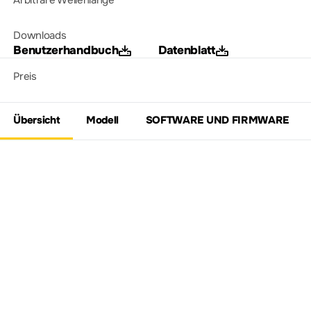
Arbiträre Wellenlänge
Downloads
Benutzerhandbuch
Datenblatt
Preis
Übersicht
Modell
SOFTWARE UND FIRMWARE
Entdecken Sie die
Funktions-/Beliebige-
Wellenform-Generatoren
der Serie DG900