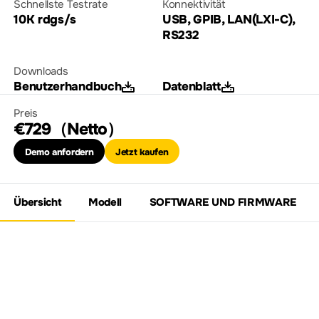
Schnellste Testrate
Konnektivität
10K rdgs/s
USB, GPIB, LAN(LXI-C),
RS232
Downloads
Benutzerhandbuch
Datenblatt
Preis
€729（Netto）
Demo anfordern
Jetzt kaufen
Übersicht
Modell
SOFTWARE UND FIRMWARE
Entdecken Sie die
digitale Multimeter-
Serie DM3068