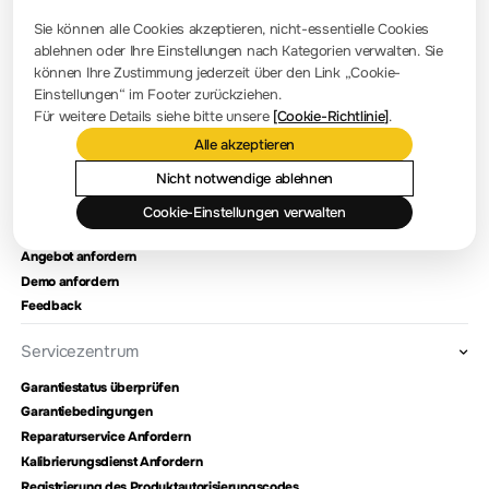
Pressezimmer
Sie können alle Cookies akzeptieren, nicht-essentielle Cookies
Firmennachrichten
ablehnen oder Ihre Einstellungen nach Kategorien verwalten. Sie
können Ihre Zustimmung jederzeit über den Link „Cookie-
Firmenvorstellung
Einstellungen“ im Footer zurückziehen.
Für weitere Details siehe bitte unsere
[Cookie-Richtlinie]
.
Standort und Einrichtungen
Alle akzeptieren
Händlerabfrage
Meilensteine
Nicht notwendige ablehnen
Cookie-Einstellungen verwalten
Kontaktieren Sie uns
Angebot anfordern
Demo anfordern
Feedback
Servicezentrum
Garantiestatus überprüfen
Garantiebedingungen
Reparaturservice Anfordern
Kalibrierungsdienst Anfordern
Registrierung des Produktautorisierungscodes