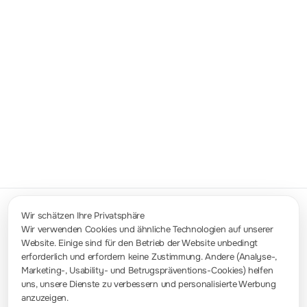
Statistische Analysefunktion
Führt mathematische Statistiken der
aktuellen Messdaten durch und gibt das
Minimum, Maximum, den Durchschnitt und
den mittleren quadratischen Fehler der
gemessenen Daten an.
Wir schätzen Ihre Privatsphäre
Wir verwenden Cookies und ähnliche Technologien auf unserer
Website. Einige sind für den Betrieb der Website unbedingt
Kontakt
erforderlich und erfordern keine Zustimmung. Andere (Analyse-,
info-europe@rigol.com ; service.eu@rigol.com
+49 (0)8105 - 27292-0
Marketing-, Usability- und Betrugspräventions-Cookies) helfen
uns, unsere Dienste zu verbessern und personalisierte Werbung
anzuzeigen.