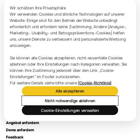
Wir schätzen Ihre Privatsphäre
Wir verwenden Cookies und ähnliche Technologien auf unserer
Website. Einige sind für den Betrieb der Website unbedingt
Kontakt
erforderlich und erfordern keine Zustimmung. Andere (Analyse-,
info-europe@rigol.com ; service.eu@rigol.com
+49 (0)8105 - 27292-0
Marketing-, Usability- und Betrugspräventions-Cookies) helfen
uns, unsere Dienste zu verbessern und personalisierte Werbung
anzuzeigen.
Pressezimmer
Sie können alle Cookies akzeptieren, nicht-essentielle Cookies
Firmennachrichten
ablehnen oder Ihre Einstellungen nach Kategorien verwalten. Sie
können Ihre Zustimmung jederzeit über den Link „Cookie-
Firmenvorstellung
Einstellungen“ im Footer zurückziehen.
Für weitere Details siehe bitte unsere
[Cookie-Richtlinie]
.
Standort und Einrichtungen
Alle akzeptieren
Händlerabfrage
Meilensteine
Nicht notwendige ablehnen
Cookie-Einstellungen verwalten
Kontaktieren Sie uns
Angebot anfordern
Demo anfordern
Feedback