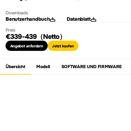
Downloads
Benutzerhandbuch
Datenblatt
Preis
€339-439（Netto）
Angebot anfordern
Jetzt kaufen
Übersicht
Modell
SOFTWARE UND FIRMWARE
Entdecken Sie die
DM858-Serie digitaler
Multimeter