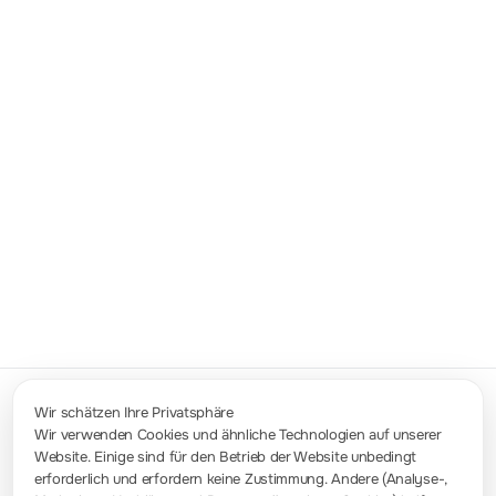
Die Wellenformaufnahmefunktion der
DS1000D/E/U-Serie kann nicht nur die
Eingangswellenformen von 2 Kanälen
aufzeichnen, sondern auch die von der
Pass/Fail-Prüfung ausgegebenen
Wellenformen. Es können maximal 1000
Frames aufgezeichnet werden, und durch
die Wiedergabe- und Speicherfunktion
können bessere Ergebnisse bei der
Wellenformanalyse erzielt werden.
Wir schätzen Ihre Privatsphäre
Wir verwenden Cookies und ähnliche Technologien auf unserer
Website. Einige sind für den Betrieb der Website unbedingt
Kontakt
erforderlich und erfordern keine Zustimmung. Andere (Analyse-,
info-europe@rigol.com ; service.eu@rigol.com