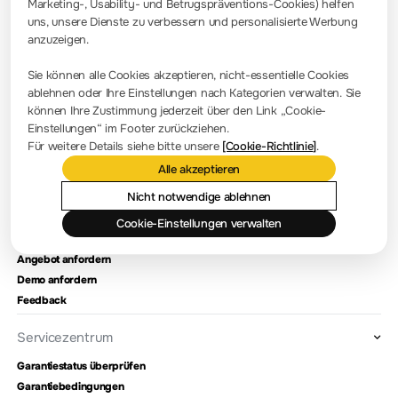
+49 (0)8105 - 27292-0
Marketing-, Usability- und Betrugspräventions-Cookies) helfen
uns, unsere Dienste zu verbessern und personalisierte Werbung
anzuzeigen.
Pressezimmer
Sie können alle Cookies akzeptieren, nicht-essentielle Cookies
Firmennachrichten
ablehnen oder Ihre Einstellungen nach Kategorien verwalten. Sie
können Ihre Zustimmung jederzeit über den Link „Cookie-
Firmenvorstellung
Einstellungen“ im Footer zurückziehen.
Für weitere Details siehe bitte unsere
[Cookie-Richtlinie]
.
Standort und Einrichtungen
Alle akzeptieren
Händlerabfrage
Meilensteine
Nicht notwendige ablehnen
Cookie-Einstellungen verwalten
Kontaktieren Sie uns
Angebot anfordern
Demo anfordern
Feedback
Servicezentrum
Garantiestatus überprüfen
Garantiebedingungen