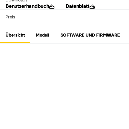
Downloads
Benutzerhandbuch
Datenblatt
Preis
Übersicht
Modell
SOFTWARE UND FIRMWARE
Entdecken Sie die digitale
Oszilloskop-Serie
DS1000E/U