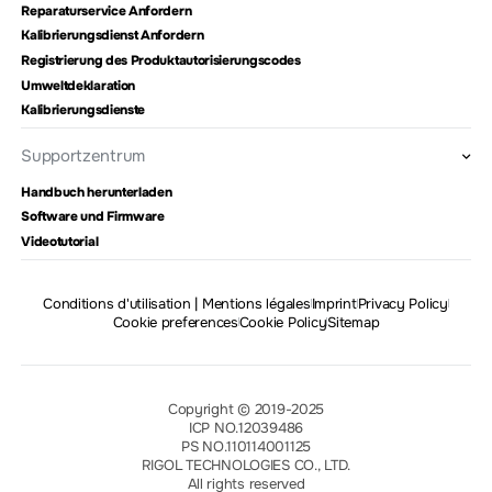
Reparaturservice Anfordern
Kalibrierungsdienst Anfordern
Registrierung des Produktautorisierungscodes
Umweltdeklaration
Kalibrierungsdienste
Supportzentrum
Handbuch herunterladen
Software und Firmware
Videotutorial
Conditions d'utilisation | Mentions légales
Imprint
Privacy Policy
Cookie preferences
Cookie Policy
Sitemap
Copyright © 2019-2025
ICP NO.12039486
PS NO.110114001125
RIGOL TECHNOLOGIES CO., LTD.
All rights reserved