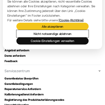
Sie können alle Cookies akzeptieren, nicht-essentielle Cookies
Firmennachrichten
ablehnen oder Ihre Einstellungen nach Kategorien verwalten. Sie
können Ihre Zustimmung jederzeit über den Link „Cookie-
Firmenvorstellung
Einstellungen“ im Footer zurückziehen.
Für weitere Details siehe bitte unsere
[Cookie-Richtlinie]
.
Standort und Einrichtungen
Alle akzeptieren
Händlerabfrage
Meilensteine
Nicht notwendige ablehnen
Cookie-Einstellungen verwalten
Kontaktieren Sie uns
Angebot anfordern
Demo anfordern
Feedback
Servicezentrum
Garantiestatus überprüfen
Garantiebedingungen
Reparaturservice Anfordern
Kalibrierungsdienst Anfordern
Registrierung des Produktautorisierungscodes