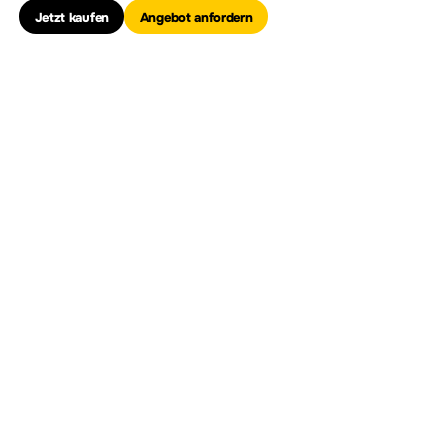
Jetzt kaufen
Angebot anfordern
Logikanalysator-Sonde
Modell
Beschreibung
PLA2216
16-channel logic analyzer probe
RPL2316
MSO4000/2000A Logic probe，16CH