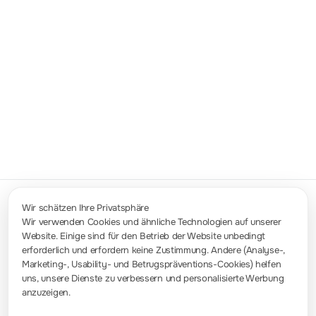
RPL1116
MSO1000Z Logic probe,16CH
PLA3204
Quad-channel Logic Analyzer Probe
Wir schätzen Ihre Privatsphäre
Wir verwenden Cookies und ähnliche Technologien auf unserer
Website. Einige sind für den Betrieb der Website unbedingt
Kontakt
erforderlich und erfordern keine Zustimmung. Andere (Analyse-,
info-europe@rigol.com ; service.eu@rigol.com
+49 (0)8105 - 27292-0
Marketing-, Usability- und Betrugspräventions-Cookies) helfen
uns, unsere Dienste zu verbessern und personalisierte Werbung
anzuzeigen.
Pressezimmer