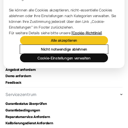
Pressezimmer
Sie können alle Cookies akzeptieren, nicht-essentielle Cookies
Firmennachrichten
ablehnen oder Ihre Einstellungen nach Kategorien verwalten. Sie
können Ihre Zustimmung jederzeit über den Link „Cookie-
Firmenvorstellung
Einstellungen“ im Footer zurückziehen.
Für weitere Details siehe bitte unsere
[Cookie-Richtlinie]
.
Standort und Einrichtungen
Alle akzeptieren
Händlerabfrage
Meilensteine
Nicht notwendige ablehnen
Cookie-Einstellungen verwalten
Kontaktieren Sie uns
Angebot anfordern
Demo anfordern
Feedback
Servicezentrum
Garantiestatus überprüfen
Garantiebedingungen
Reparaturservice Anfordern
Kalibrierungsdienst Anfordern