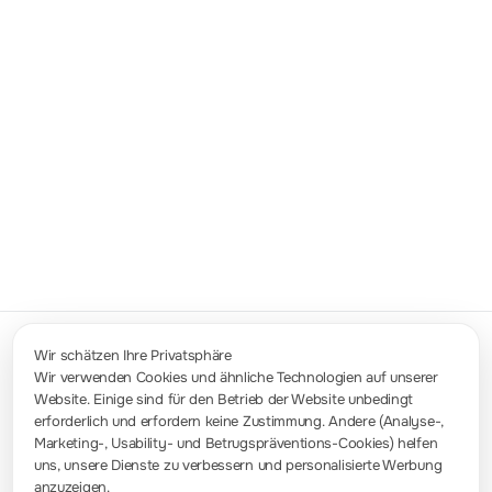
Drop-In-Kompatibilität
Modernisieren Sie Ihr Testsystem mühelos.
Dank Standard-SCPI-Unterstützung und
Befehls­kompatibilität lässt sich das Gerät
ohne Neuprogrammierung in bestehende
Automatisierungssysteme integrieren.
Wir schätzen Ihre Privatsphäre
Wir verwenden Cookies und ähnliche Technologien auf unserer
Website. Einige sind für den Betrieb der Website unbedingt
Kontakt
erforderlich und erfordern keine Zustimmung. Andere (Analyse-,
info-europe@rigol.com ; service.eu@rigol.com
+49 (0)8105 - 27292-0
Marketing-, Usability- und Betrugspräventions-Cookies) helfen
uns, unsere Dienste zu verbessern und personalisierte Werbung
anzuzeigen.