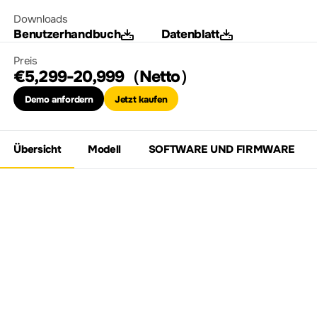
Downloads
Benutzerhandbuch
Datenblatt
Preis
€5,299-20,999（Netto）
Demo anfordern
Jetzt kaufen
Übersicht
Modell
SOFTWARE UND FIRMWARE
Entdecken Sie die
Vektor-
Netzwerkanalysatoren
der DNA5000-Serie