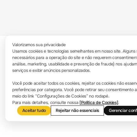
Valorizamos sua privacidade
Usamos cookies e tecnologias semelhantes em nosso site. Alguns 
necessários para a operação do site e não requerem consentiment
Sala de Imprensa
análise, marketing, usabilidade e prevenção de fraude) nos ajuda
Contate-nos
serviços e exibir anúncios personalizados.
Notícias da empresa
info.br@rigol.com
Você pode aceitar todos os cookies, rejeitar os cookies não essen
service.global@rigol.com
preferências por categoria. Você pode retirar seu consentimento
meio do link “Configurações de Cookies” no rodapé.
Para mais detalhes, consulte nossa
[Política de Cookies]
.
Aceitar tudo
Rejeitar não essenciais
Gerenciar con