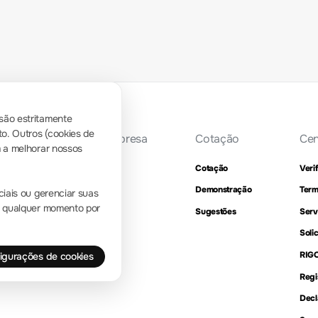
são estritamente
o. Outros (cookies de
Apresentação da empresa
Cotação
Cen
m a melhorar nossos
Localização e instalações
Cotação
Veri
Consulta de revendedores
Demonstração
Term
ciais ou gerenciar suas
 a qualquer momento por
Marcos
Sugestões
Serv
RIGOL Academy
Soli
RIG
figurações de cookies
Regi
Decl