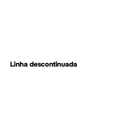
100MHz
4
1.
DHO800
Linha descontinuada
Largura de
Canais
Série
banda
analógicos