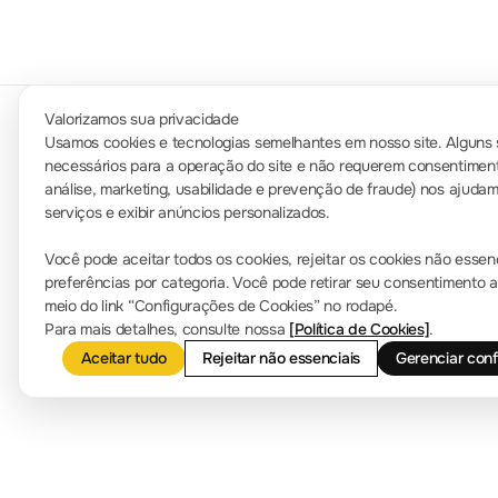
Valorizamos sua privacidade
Usamos cookies e tecnologias semelhantes em nosso site. Alguns 
necessários para a operação do site e não requerem consentiment
Sala de Imprensa
análise, marketing, usabilidade e prevenção de fraude) nos ajuda
Contate-nos
serviços e exibir anúncios personalizados.
Notícias da empresa
info.br@rigol.com
Você pode aceitar todos os cookies, rejeitar os cookies não essen
service.global@rigol.com
preferências por categoria. Você pode retirar seu consentimento
meio do link “Configurações de Cookies” no rodapé.
Para mais detalhes, consulte nossa
[Política de Cookies]
.
Aceitar tudo
Rejeitar não essenciais
Gerenciar con