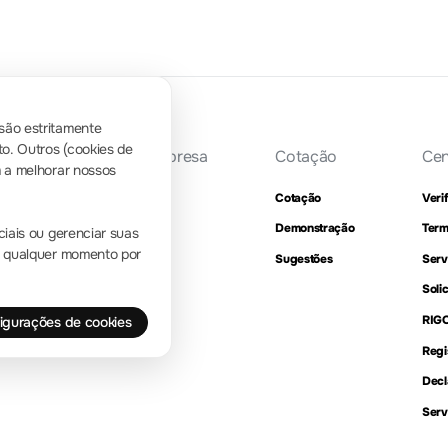
são estritamente
o. Outros (cookies de
Apresentação da empresa
Cotação
Cen
m a melhorar nossos
Localização e instalações
Cotação
Veri
Consulta de revendedores
Demonstração
Term
ciais ou gerenciar suas
 a qualquer momento por
Marcos
Sugestões
Serv
RIGOL Academy
Soli
RIG
figurações de cookies
Regi
Decl
Serv