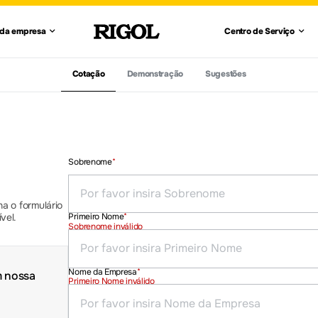
S
esentação da empresa
Centro 
 da empresa
Centro de Serviço
Ver Tudo
Ver Tudo
Geradores de Formas
de Onda
zação e instalações
Consulta de revende
Verifique o S
ação
Eletrônica automotiva
Cotação
Demonstração
Sugestões
de
Fontes de Alimentação
RIGOL-Care
Sobrenome
*
s
Transceptores Digitais
a o formulário
vel.
Primeiro Nome
*
Sobrenome inválido
Nome da Empresa
*
m nossa
Primeiro Nome inválido