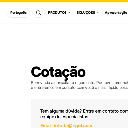
Região / País
SOLUÇÕE
Apr
Português
PRODUTOS
SOLUÇÕES
Apresentação
Osciloscópios
Asia
Pacific
Locali
Comunic
Europe
Pesquisar
Americas
Africa And
MiddleEast
Geradores de Sinal 
RF
Cotação
Aquisitores de Dado
Bem-vindo a consultar o orçamento. Por favor, preench
e entraremos em contato com você o mais rápido possí
Tem alguma dúvida? Entre em contato co
equipe de especialistas
Email: info.br@rigol.com