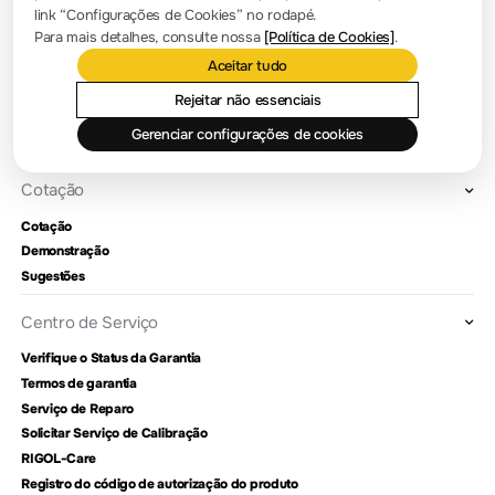
link “Configurações de Cookies” no rodapé.
Apresentação da empresa
Para mais detalhes, consulte nossa
[Política de Cookies]
.
Aceitar tudo
Localização e instalações
Consulta de revendedores
Rejeitar não essenciais
Marcos
Gerenciar configurações de cookies
RIGOL Academy
Cotação
Cotação
Demonstração
Sugestões
Centro de Serviço
Verifique o Status da Garantia
Termos de garantia
Serviço de Reparo
Solicitar Serviço de Calibração
RIGOL-Care
Registro do código de autorização do produto