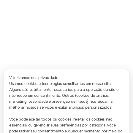
Ponta óptica isolada
Ponta de extremidade úni
Valorizamos sua privacidade
Usamos cookies e tecnologias semelhantes em nosso site.
Alguns são estritamente necessários para a operação do site e
Contate-nos
não requerem consentimento. Outros (cookies de análise,
info.br@rigol.com
service.global@rigol.com
marketing, usabilidade e prevenção de fraude) nos ajudam a
melhorar nossos serviços e exibir anúncios personalizados.
Sala de Imprensa
Você pode aceitar todos os cookies, rejeitar os cookies não
essenciais ou gerenciar suas preferências por categoria. Você
Notícias da empresa
pode retirar seu consentimento a qualquer momento por meio do