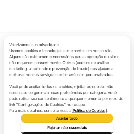
Valorizamos sua privacidade
Usamos cookies e tecnologias semelhantes em nosso site.
Alguns são estritamente necessários para a operação do site e
Contate-nos
não requerem consentimento. Outros (cookies de análise,
info.br@rigol.com
service.global@rigol.com
marketing, usabilidade e prevenção de fraude) nos ajudam a
melhorar nossos serviços e exibir anúncios personalizados.
Sala de Imprensa
Você pode aceitar todos os cookies, rejeitar os cookies não
essenciais ou gerenciar suas preferências por categoria. Você
Notícias da empresa
pode retirar seu consentimento a qualquer momento por meio do
link “Configurações de Cookies” no rodapé.
Apresentação da empresa
Para mais detalhes, consulte nossa
[Política de Cookies]
.
Aceitar tudo
Localização e instalações
Consulta de revendedores
Rejeitar não essenciais
Marcos