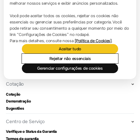
melhorar nossos serviços e exibir anúncios personalizados.
Sala de Imprensa
Você pode aceitar todos os cookies, rejeitar os cookies não
essenciais ou gerenciar suas preferências por categoria. Você
Notícias da empresa
pode retirar seu consentimento a qualquer momento por meio do
link “Configurações de Cookies” no rodapé.
Apresentação da empresa
Para mais detalhes, consulte nossa
[Política de Cookies]
.
Aceitar tudo
Localização e instalações
Consulta de revendedores
Rejeitar não essenciais
Marcos
Gerenciar configurações de cookies
RIGOL Academy
Cotação
Cotação
Demonstração
Sugestões
Centro de Serviço
Verifique o Status da Garantia
Termos de garantia