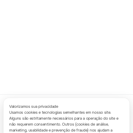
Cookies de marketing
Usado para exibir anúncios personalizados e medir a
eficácia da campanha.
Salvar preferências
Aceitar tudo
Rejeitar tudo
Valorizamos sua privacidade
Usamos cookies e tecnologias semelhantes em nosso site.
Alguns são estritamente necessários para a operação do site e
Contate-nos
não requerem consentimento. Outros (cookies de análise,
info.br@rigol.com
service.global@rigol.com
marketing, usabilidade e prevenção de fraude) nos ajudam a